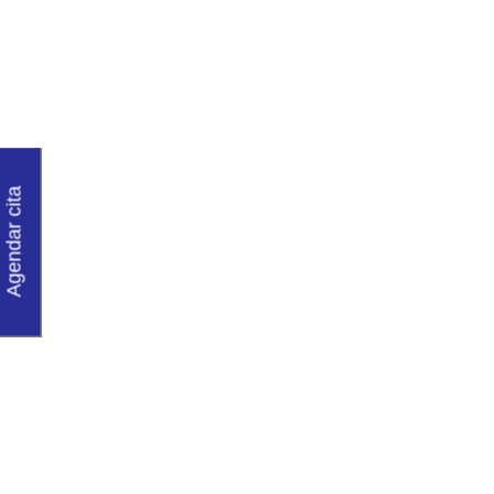
ASESORÍAS Y
CONSULTORIAS
Agendar cita
Domina la Industria 4.0 y Despierta tu Potencial
Profesional!
Ver más
Capacitaciones y Entrenamiento